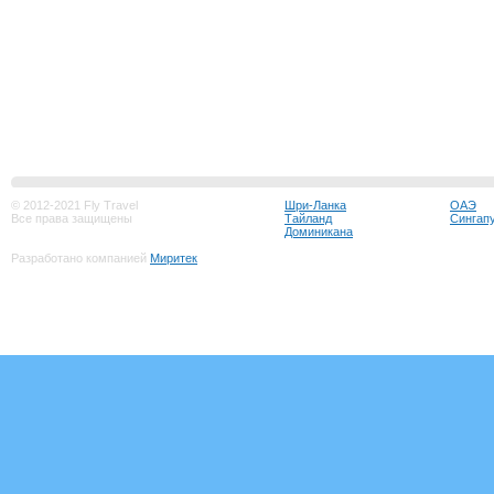
© 2012-2021 Fly Travel
Шри-Ланка
ОАЭ
Все права защищены
Тайланд
Сингап
Доминикана
Разработано компанией
Миритек