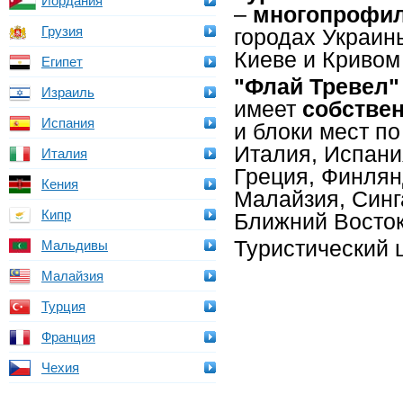
Иордания
–
многопрофил
Грузия
городах Украин
Киеве и Криво
Египет
"Флай Тревел"
Израиль
имеет
собстве
Испания
и блоки мест п
Италия, Испани
Италия
Греция, Финлян
Кения
Малайзия, Синг
Кипр
Ближний Восток
Туристический 
Мальдивы
Малайзия
Турция
Франция
Чехия