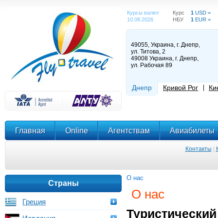
Курсы валют
Курс
1
USD =
10.08.2026
НБУ
1
EUR =
49055, Украина, г. Днепр,
ул. Титова, 2
49008 Украина, г. Днепр,
ул. Рабочая 89
Днепр
Кривой Рог
Ки
Главная
Online
Агентствам
Авиабилеты
Контакты
|
О нас
Страны
О нас
Греция
Туристический