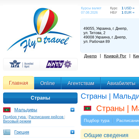
Курсы валют
Курс
1
USD =
07.08.2026
НБУ
1
EUR =
49055, Украина, г. Днепр,
ул. Титова, 2
49008 Украина, г. Днепр,
ул. Рабочая 89
Днепр
Кривой Рог
Ки
Главная
Online
Агентствам
Авиабилеты
Страны | Мальд
Страны
Страны | 
Мальдивы
Подбор тура
|
Расписание рейсов
|
Подбор тура
Расписани
Визовый режим
Греция
Общие сведения