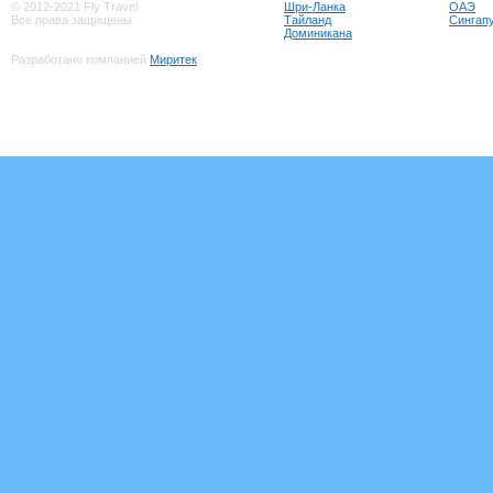
© 2012-2021 Fly Travel
Шри-Ланка
ОАЭ
Все права защищены
Тайланд
Сингап
Доминикана
Разработано компанией
Миритек