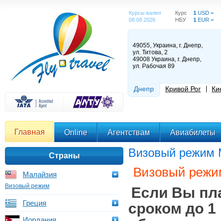
Курсы валют
Курс
1
USD =
08.08.2026
НБУ
1
EUR =
49055, Украина, г. Днепр,
ул. Титова, 2
49008 Украина, г. Днепр,
ул. Рабочая 89
Днепр
Кривой Рог
Ки
Главная
Online
Агентствам
Авиабилеты
Визовый режим 
Страны
Визовый режи
Малайзия
Визовый режим
Если Вы пл
Греция
сроком до 1
Иордания