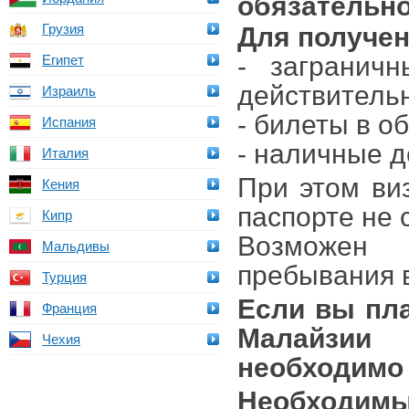
обязательно
Грузия
Для получен
- загранич
Египет
действительн
Израиль
- билеты в о
Испания
- наличные д
Италия
При этом ви
Кения
паспорте не 
Кипр
Возможен 
Мальдивы
пребывания в
Турция
Если вы пла
Франция
Малайзии
Чехия
необходимо 
Необходимы