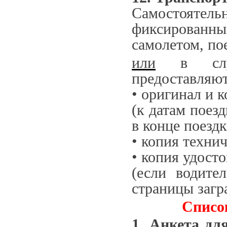
Самостоят
фиксированным
самолетом, по
или
в случа
предоставляю
• оригинал и к
(к датам поез
в конце поездк
• копия техни
• копия удост
(если водите
страницы загр
Список
1. Анкета дл