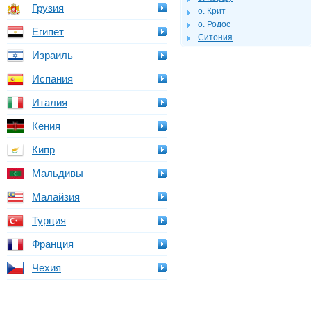
Грузия
о. Крит
о. Родос
Египет
Ситония
Израиль
Испания
Италия
Кения
Кипр
Мальдивы
Малайзия
Турция
Франция
Чехия