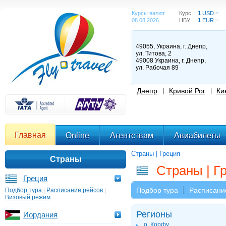
Курсы валют
Курс
1
USD =
08.08.2026
НБУ
1
EUR =
49055, Украина, г. Днепр,
ул. Титова, 2
49008 Украина, г. Днепр,
ул. Рабочая 89
Днепр
Кривой Рог
Ки
Главная
Online
Агентствам
Авиабилеты
Страны | Греция
Страны
Страны | Г
Греция
Подбор тура
Расписани
Подбор тура
|
Расписание рейсов
|
Визовый режим
Регионы
Иордания
о. Корфу