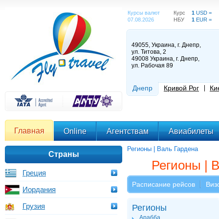
Курсы валют
Курс
1
USD =
07.08.2026
НБУ
1
EUR =
49055, Украина, г. Днепр,
ул. Титова, 2
49008 Украина, г. Днепр,
ул. Рабочая 89
Днепр
Кривой Рог
Ки
Главная
Online
Агентствам
Авиабилеты
Регионы | Валь Гардена
Страны
Регионы | 
Греция
Расписание рейсов
Виз
Иордания
Грузия
Регионы
Арабба