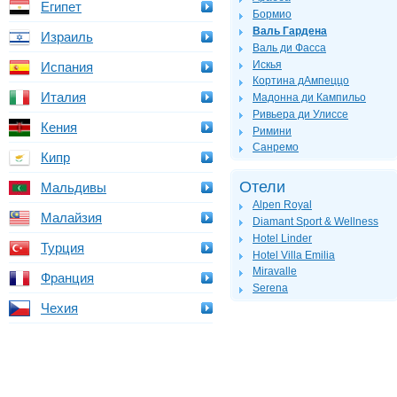
Египет
Бормио
Валь Гардена
Израиль
Валь ди Фасса
Искья
Испания
Кортина дАмпеццо
Италия
Мадонна ди Кампильо
Ривьера ди Улиссе
Кения
Римини
Санремо
Кипр
Отели
Мальдивы
Alpen Royal
Малайзия
Diamant Sport & Wellness
Hotel Linder
Турция
Hotel Villa Emilia
Miravalle
Франция
Serena
Чехия