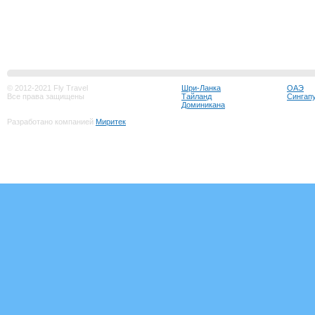
© 2012-2021 Fly Travel
Шри-Ланка
ОАЭ
Все права защищены
Тайланд
Сингап
Доминикана
Разработано компанией
Миритек