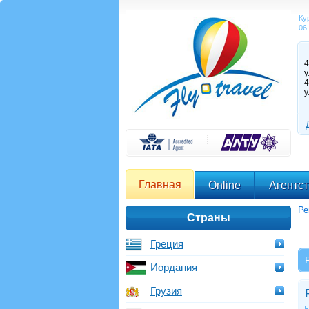
Ку
06
4
у
4
у
Главная
Online
Агентс
Ре
Страны
Греция
Иордания
Грузия