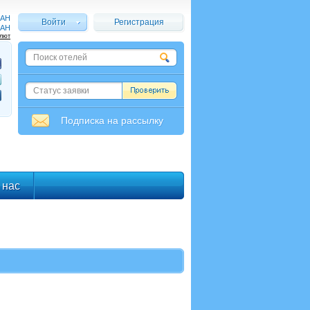
AH
Войти
Регистрация
AH
алют
Подписка на рассылку
 нас