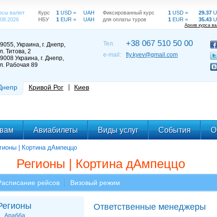
рсы валют
Курс
1
USD =
UAH
Фиксированный курс
1
USD =
29.37
U
.08.2026
НБУ
1
EUR =
UAH
для оплаты туров
1
EUR =
35.43
U
Архив курса в
+38 067 510 50 00
Тел.
9055, Украина, г. Днепр,
л. Титова, 2
e-mail:
fly.kyev@gmail.com
9008 Украина, г. Днепр,
л. Рабочая 89
Днепр
Кривой Рог
Киев
твам
Авиабилеты
Виды услуг
События
О
гионы | Кортина дАмпеццо
Регионы | Кортина дАмпеццо
Расписание рейсов
Визовый режим
Регионы
Ответственные менеджеры
Арабба