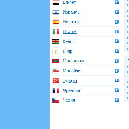
Египет
Израиль
Испания
Италия
Кения
Кипр
Мальдивы
Малайзия
Турция
Франция
Чехия