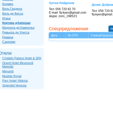
Артем Найденов
Бормио
Денис Добров
Валь Гардена
Тел: 056 720 92 70
Тел: 056 720 9
E-mail: fly.kyev@gmail.com
Валь ди Фасса
fly.kyev@gmail
skype: zoro_198523
Искья
Кортина дАмпеццо
Мадонна ди Кампильо
Спецпредложения
за
Ривьера ди Улиссе
Дата
№ СПО
Страна/Город вы
Римини
Санремо
Отели
Cristallo Palace Hotel & SPA
Grand Hotel Miramonti
Majestic
Menardi
Mueble Royal
Parc Hotel Viktoria
Splendid Venezia