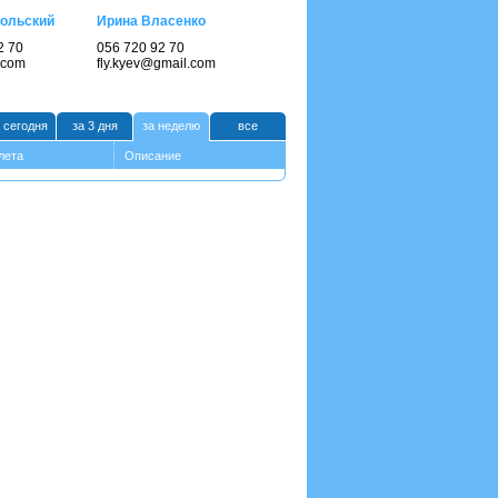
ольский
Ирина Власенко
2 70
056 720 92 70
.com
fly.kyev@gmail.com
 сегодня
за 3 дня
за неделю
все
лета
Описание