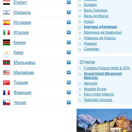
Египет
Бормио
Валь Гардена
Израиль
Валь ди Фасса
Искья
Испания
Кортина дАмпеццо
Италия
Мадонна ди Кампильо
Ривьера ди Улиссе
Кения
Римини
Санремо
Кипр
Отели
Мальдивы
Cristallo Palace Hotel & SPA
Малайзия
Grand Hotel Miramonti
Majestic
Турция
Menardi
Mueble Royal
Франция
Parc Hotel Viktoria
Splendid Venezia
Чехия