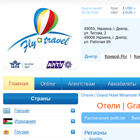
Курсы валют
Курс
1
USD =
08.08.2026
НБУ
1
EUR =
49055, Украина, г. Днепр,
ул. Титова, 2
49008 Украина, г. Днепр,
ул. Рабочая 89
Днепр
Кривой Рог
Ки
Главная
Online
Агентствам
Авиабилеты
Отели | Grand Hotel Miramonti 
Страны
Отели | Gra
Греция
Расписание рейсов
Виз
Иордания
Грузия
Регионы
Арабба