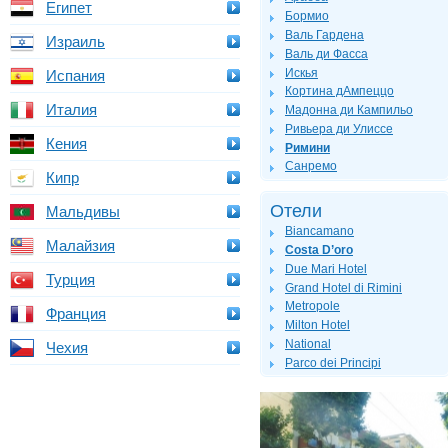
Египет
Бормио
Валь Гардена
Израиль
Валь ди Фасса
Искья
Испания
Кортина дАмпеццо
Италия
Мадонна ди Кампильо
Ривьера ди Улиссе
Кения
Римини
Санремо
Кипр
Отели
Мальдивы
Biancamano
Малайзия
Costa D’oro
Due Mari Hotel
Турция
Grand Hotel di Rimini
Metropole
Франция
Milton Hotel
National
Чехия
Parco dei Principi