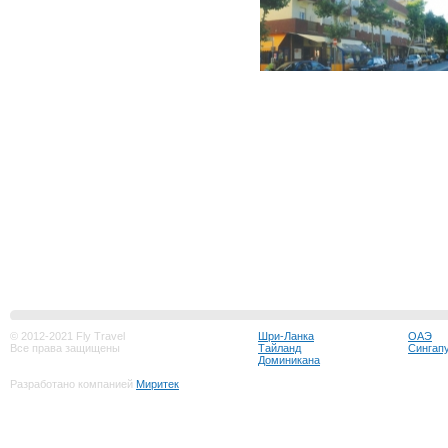
© 2012-2021 Fly Travel
Шри-Ланка
ОАЭ
Все права защищены
Тайланд
Сингап
Доминикана
Разработано компанией
Миритек