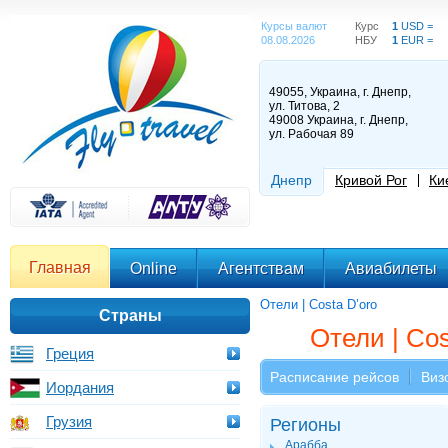
Курсы валют
Курс
1
USD =
08.08.2026
НБУ
1
EUR =
49055, Украина, г. Днепр,
ул. Титова, 2
49008 Украина, г. Днепр,
ул. Рабочая 89
Днепр
Кривой Рог
Ки
Главная
Online
Агентствам
Авиабилеты
Отели | Costa D’oro
Страны
Отели | Cos
Греция
Расписание рейсов
Виз
Иордания
Грузия
Регионы
Арабба