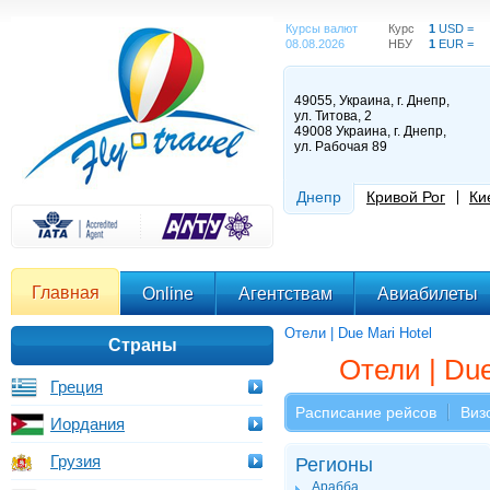
Курсы валют
Курс
1
USD =
08.08.2026
НБУ
1
EUR =
49055, Украина, г. Днепр,
ул. Титова, 2
49008 Украина, г. Днепр,
ул. Рабочая 89
Днепр
Кривой Рог
Ки
Главная
Online
Агентствам
Авиабилеты
Отели | Due Mari Hotel
Страны
Отели | Due
Греция
Расписание рейсов
Виз
Иордания
Грузия
Регионы
Арабба