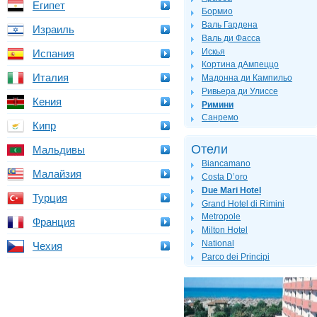
Египет
Бормио
Валь Гардена
Израиль
Валь ди Фасса
Искья
Испания
Кортина дАмпеццо
Италия
Мадонна ди Кампильо
Ривьера ди Улиссе
Кения
Римини
Санремо
Кипр
Отели
Мальдивы
Biancamano
Малайзия
Costa D’oro
Due Mari Hotel
Турция
Grand Hotel di Rimini
Metropole
Франция
Milton Hotel
National
Чехия
Parco dei Principi