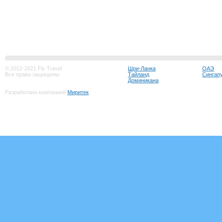
© 2012-2021 Fly Travel
Шри-Ланка
ОАЭ
Все права защищены
Тайланд
Сингап
Доминикана
Разработано компанией
Миритек